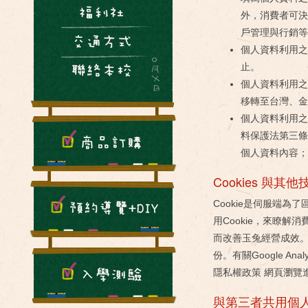
外，消費者可決
戶管理與行銷等
個人資料利用
止。
個人資料利用之
移轉至台灣、金
個人資料利用之
料保護法第三條
個人資料內容；
Cookies 與其他
Cookie是伺服端為
用Cookie，來瞭
而改善玉兔經營成效。G
份。有關Google Ana
隱私權政策 網頁瀏覽
與第三者共用個