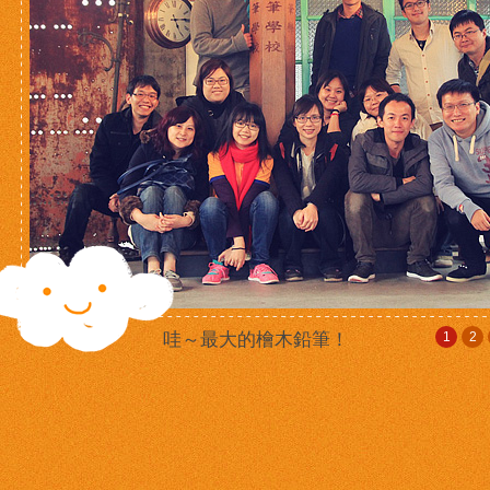
哇～最大的檜木鉛筆！
1
2